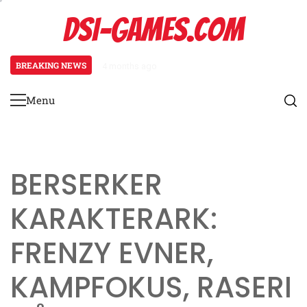
Skip
DSI-GAMES.COM
to
content
BREAKING NEWS
4 months ago
Ranger Karakterark: Sporingsevne
Menu
Primary
Menu
BERSERKER
KARAKTERARK:
FRENZY EVNER,
KAMPFOKUS, RASERI