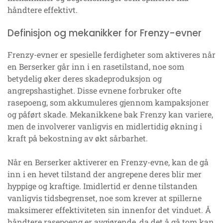
håndtere effektivt.
Definisjon og mekanikker for Frenzy-evner
Frenzy-evner er spesielle ferdigheter som aktiveres når
en Berserker går inn i en rasetilstand, noe som
betydelig øker deres skadeproduksjon og
angrepshastighet. Disse evnene forbruker ofte
rasepoeng, som akkumuleres gjennom kampaksjoner
og påført skade. Mekanikkene bak Frenzy kan variere,
men de involverer vanligvis en midlertidig økning i
kraft på bekostning av økt sårbarhet.
Når en Berserker aktiverer en Frenzy-evne, kan de gå
inn i en hevet tilstand der angrepene deres blir mer
hyppige og kraftige. Imidlertid er denne tilstanden
vanligvis tidsbegrenset, noe som krever at spillerne
maksimerer effektiviteten sin innenfor det vinduet. Å
håndtere rasepoeng er avgjørende, da det å gå tom kan