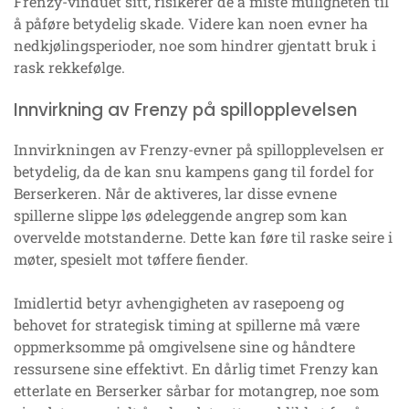
Frenzy-vinduet sitt, risikerer de å miste muligheten til
å påføre betydelig skade. Videre kan noen evner ha
nedkjølingsperioder, noe som hindrer gjentatt bruk i
rask rekkefølge.
Innvirkning av Frenzy på spillopplevelsen
Innvirkningen av Frenzy-evner på spillopplevelsen er
betydelig, da de kan snu kampens gang til fordel for
Berserkeren. Når de aktiveres, lar disse evnene
spillerne slippe løs ødeleggende angrep som kan
overvelde motstanderne. Dette kan føre til raske seire i
møter, spesielt mot tøffere fiender.
Imidlertid betyr avhengigheten av rasepoeng og
behovet for strategisk timing at spillerne må være
oppmerksomme på omgivelsene sine og håndtere
ressursene sine effektivt. En dårlig timet Frenzy kan
etterlate en Berserker sårbar for motangrep, noe som