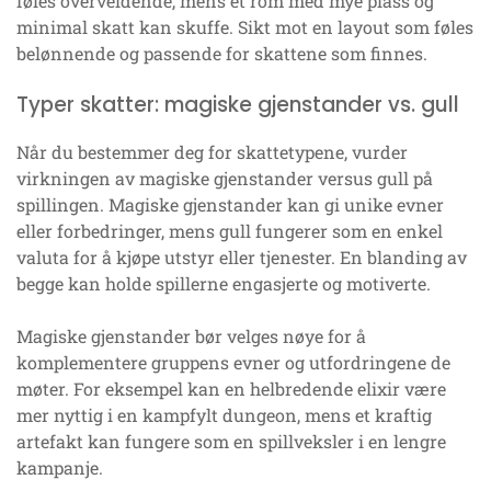
føles overveldende, mens et rom med mye plass og
minimal skatt kan skuffe. Sikt mot en layout som føles
belønnende og passende for skattene som finnes.
Typer skatter: magiske gjenstander vs. gull
Når du bestemmer deg for skattetypene, vurder
virkningen av magiske gjenstander versus gull på
spillingen. Magiske gjenstander kan gi unike evner
eller forbedringer, mens gull fungerer som en enkel
valuta for å kjøpe utstyr eller tjenester. En blanding av
begge kan holde spillerne engasjerte og motiverte.
Magiske gjenstander bør velges nøye for å
komplementere gruppens evner og utfordringene de
møter. For eksempel kan en helbredende elixir være
mer nyttig i en kampfylt dungeon, mens et kraftig
artefakt kan fungere som en spillveksler i en lengre
kampanje.