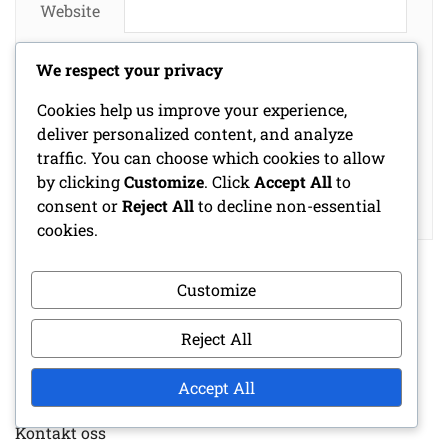
Website
We respect your privacy
Save my name, email, and website in this
Cookies help us improve your experience,
browser for the next time I comment.
deliver personalized content, and analyze
traffic. You can choose which cookies to allow
by clicking
Customize
. Click
Accept All
to
consent or
Reject All
to decline non-essential
cookies.
Customize
Reject All
LENKER
Accept All
Hvem vi er
Kontakt oss