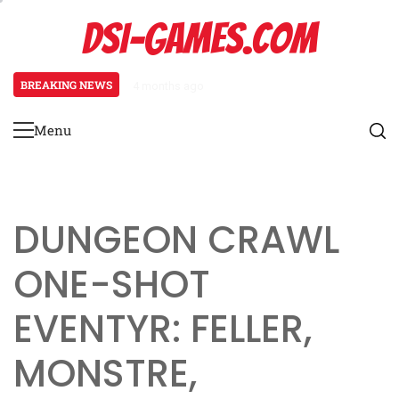
Skip
DSI-GAMES.COM
to
content
BREAKING NEWS
4 months ago
Ranger Karakterark: Sporingsevne
Menu
Primary
Menu
DUNGEON CRAWL
ONE-SHOT
EVENTYR: FELLER,
MONSTRE,