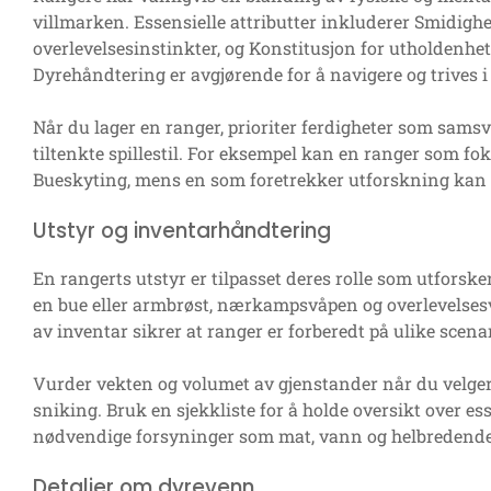
villmarken. Essensielle attributter inkluderer Smidigh
overlevelsesinstinkter, og Konstitusjon for utholdenhet
Dyrehåndtering er avgjørende for å navigere og trives i 
Når du lager en ranger, prioriter ferdigheter som sam
tiltenkte spillestil. For eksempel kan en ranger som fok
Bueskyting, mens en som foretrekker utforskning kan f
Utstyr og inventarhåndtering
En rangerts utstyr er tilpasset deres rolle som utforske
en bue eller armbrøst, nærkampsvåpen og overlevelsesv
av inventar sikrer at ranger er forberedt på ulike scenar
Vurder vekten og volumet av gjenstander når du velger 
sniking. Bruk en sjekkliste for å holde oversikt over ess
nødvendige forsyninger som mat, vann og helbredende g
Detaljer om dyrevenn