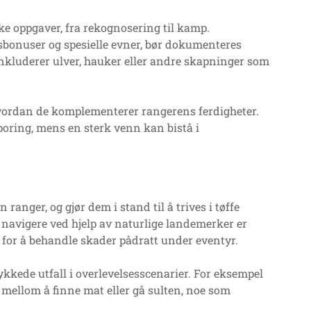
e oppgaver, fra rekognosering til kamp.
sbonuser og spesielle evner, bør dokumenteres
inkluderer ulver, hauker eller andre skapninger som
hvordan de komplementerer rangerens ferdigheter.
oring, mens en sterk venn kan bistå i
 ranger, og gjør dem i stand til å trives i tøffe
g navigere ved hjelp av naturlige landemerker er
p for å behandle skader pådratt under eventyr.
llykkede utfall i overlevelsesscenarier. For eksempel
 mellom å finne mat eller gå sulten, noe som