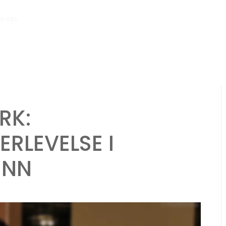
hs ago
Ranger Karakterark: Sporingsevner, Overlevelse i villmarken, Dy
RK:
RLEVELSE I
ENN