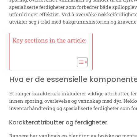
spesialiserte ferdigheter som forbedrer både spilloppleve
utfordringer effektivt. Ved å overvåke nøkkelferdighet
utvikler seg i tråd med bakgrunnshistorien og kravene 
Key sections in the article:
Hva er de essensielle komponente
Et ranger karakterark inkluderer viktige attributter, f
innen sporing, overlevelse og vennskap med dyr. Nøkk
inventarhåndtering og spesialiserte ferdigheter som forb
Karakterattributter og ferdigheter
Rangere har vanligvis en blanding av fysiske og mentale