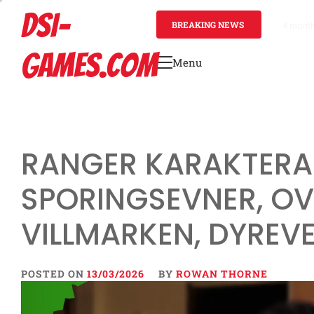
Skip
DSI-
to
BREAKING NEWS
4 mont
content
GAMES.COM
Menu
Primary
Menu
RANGER KARAKTERA
SPORINGSEVNER, OVE
VILLMARKEN, DYREV
POSTED ON
13/03/2026
BY
ROWAN THORNE