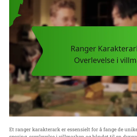
Et ranger karakterark er essensielt for å fange de unik
sporing, overlevelse i villmarken og båndet til en dyrev