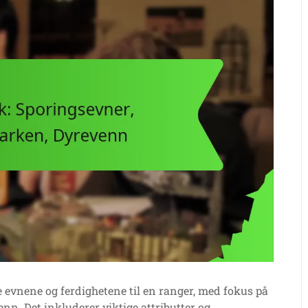
e evnene og ferdighetene til en ranger, med fokus på
enn. Det inkluderer viktige attributter og