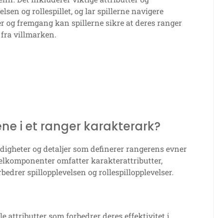
lsen og rollespillet, og lar spillerne navigere
er og fremgang kan spillerne sikre at deres ranger
fra villmarken.
ne i et ranger karakterark?
erdigheter og detaljer som definerer rangerens evner
elkomponenter omfatter karakterattributter,
edrer spillopplevelsen og rollespillopplevelser.
 attributter som forbedrer deres effektivitet i