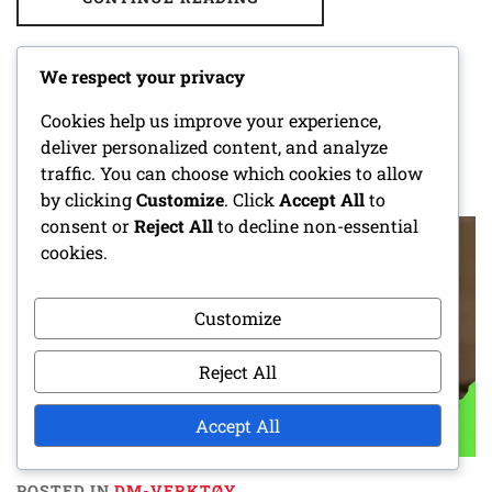
We respect your privacy
Cookies help us improve your experience,
REGELREFERANSESIDE: RASKE REGLER,
deliver personalized content, and analyze
AVKLARINGER, VANLIGE SCENARIER
traffic. You can choose which cookies to allow
by clicking
Customize
. Click
Accept All
to
POSTED ON
11/03/2026
BY
ROWAN THORNE
consent or
Reject All
to decline non-essential
cookies.
Customize
Reject All
Accept All
POSTED IN
DM-VERKTØY