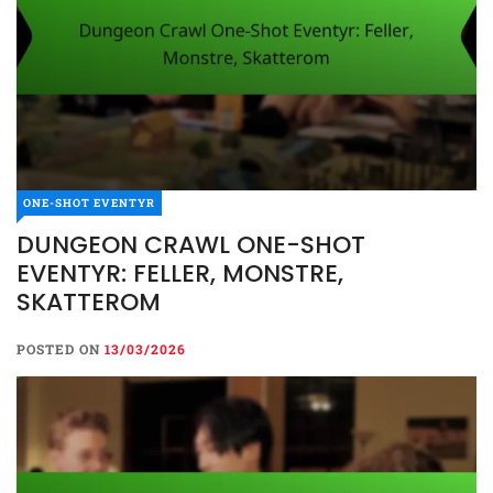
ONE-SHOT EVENTYR
DUNGEON CRAWL ONE-SHOT
ONE-SHOT EVENTYR
EVENTYR: FELLER, MONSTRE,
DUNGEON CRAWL ONE-
SKATTEROM
SHOT EVENTYR: FELLER,
MONSTRE, SKATTEROM
POSTED ON
13/03/2026
POSTED ON
13/03/2026