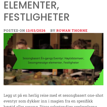
ELEMENTER,
FESTLIGHETER
POSTED ON
13/03/2026
BY
ROWAN THORNE
Legg ut på en herlig reise med et sesongbasert one-shot
eventyr som dykker inn i magien fra en spesifikk
høytid eller sesong. Disse selvstendige opplevelsene