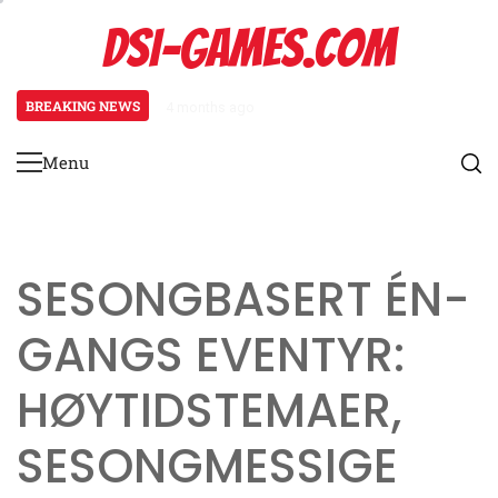
Skip
DSI-GAMES.COM
to
content
BREAKING NEWS
4 months ago
Ranger Karakterark: Sporingsevne
Menu
Primary
Menu
SESONGBASERT ÉN-
GANGS EVENTYR:
HØYTIDSTEMAER,
SESONGMESSIGE