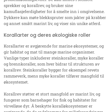
sprekker og korallrev, og bruker sine
kamuflasjeferdigheter for å smelte inn i omgivelsene.
Dykkere kan møte blekkspruter som jakter på krabber
og annet smått marint liv, og viser sin unike atferd.
Korallarter og deres økologiske roller
Korallarter er avgjørende for marine økosystemer, og
gir habitat og mat til mange marine organismer.
Vanlige typer inkluderer steinkoraller, myke koraller
og brennkoraller, som hver bidrar til strukturen av
korallrev. Steinkoraller bygger for eksempel revets
rammeverk, mens myke koraller tilfører mangfold til
økosystemet.
Korallrev støtter et stort mangfold av marint liv, og
fungerer som barnehager for fisk og habitater for
virvelløse dyr. Å beskytte koralløkosystemer er
avgjørende, da de er følsomme for miljøforandringer