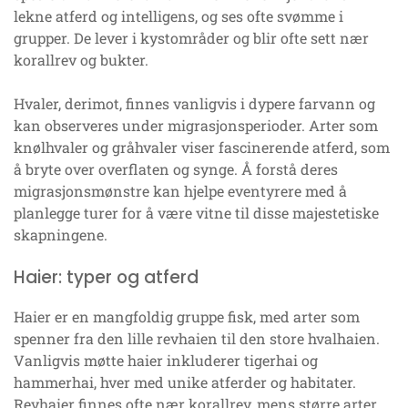
lekne atferd og intelligens, og ses ofte svømme i
grupper. De lever i kystområder og blir ofte sett nær
korallrev og bukter.
Hvaler, derimot, finnes vanligvis i dypere farvann og
kan observeres under migrasjonsperioder. Arter som
knølhvaler og gråhvaler viser fascinerende atferd, som
å bryte over overflaten og synge. Å forstå deres
migrasjonsmønstre kan hjelpe eventyrere med å
planlegge turer for å være vitne til disse majestetiske
skapningene.
Haier: typer og atferd
Haier er en mangfoldig gruppe fisk, med arter som
spenner fra den lille revhaien til den store hvalhaien.
Vanligvis møtte haier inkluderer tigerhai og
hammerhai, hver med unike atferder og habitater.
Revhaier finnes ofte nær korallrev, mens større arter