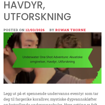
HAVDYR,
UTFORSKNING
POSTED ON
12/03/2026
BY
ROWAN THORNE
Legg ut på et spennende undervanns eventyr som tar
deg til fargerike korallrev, mystiske dypvannskløfter
og fortryllende undervannshuler. Hver setting er fylt