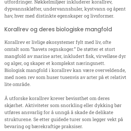
utfordringer. Nøkkelmiljøer inkluderer korallrev,
dypvannskløfter, undervannshuler, kystvann og åpent
hav, hver med distinkte egenskaper og livsformer.
Korallrev og deres biologiske mangfold
Korallrev er livlige økosystemer fylt med liv, ofte
omtalt som “havets regnskoger.” De støtter et stort
mangfold av marine arter, inkludert fisk, virvelløse dyr
og alger, og skaper et komplekst næringsnett.
Biologisk mangfold i korallrev kan være overveldende,
med noen rev som huser tusenvis av arter på et relativt
lite område.
Å utforske korallrev krever bevissthet om deres
skjørhet. Aktiviteter som snorkling eller dykking bør
utføres ansvarlig for å unngå å skade de delikate
strukturene. Se etter guidede turer som legger vekt på
bevaring og bærekraftige praksiser.