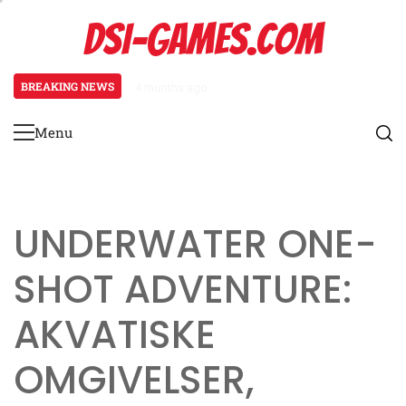
Skip
DSI-GAMES.COM
to
content
BREAKING NEWS
4 months ago
Ranger Karakterark: Sporingsevne
Menu
Primary
Menu
UNDERWATER ONE-
SHOT ADVENTURE:
AKVATISKE
OMGIVELSER,