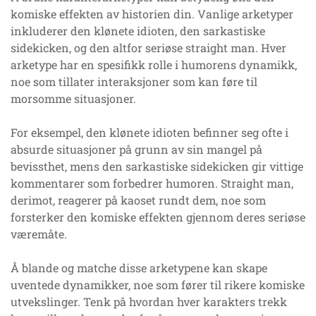
komiske effekten av historien din. Vanlige arketyper
inkluderer den klønete idioten, den sarkastiske
sidekicken, og den altfor seriøse straight man. Hver
arketype har en spesifikk rolle i humorens dynamikk,
noe som tillater interaksjoner som kan føre til
morsomme situasjoner.
For eksempel, den klønete idioten befinner seg ofte i
absurde situasjoner på grunn av sin mangel på
bevissthet, mens den sarkastiske sidekicken gir vittige
kommentarer som forbedrer humoren. Straight man,
derimot, reagerer på kaoset rundt dem, noe som
forsterker den komiske effekten gjennom deres seriøse
væremåte.
Å blande og matche disse arketypene kan skape
uventede dynamikker, noe som fører til rikere komiske
utvekslinger. Tenk på hvordan hver karakters trekk