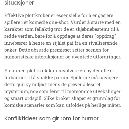
situasjoner
Effektive plottkroker er essensielle for å engasjere
spillere i et komedie one-shot. Vurder å starte med en
karakter som feilaktig tror de er skjebnebestemt til å
redde verden, bare for å oppdage at deres “oppdrag”
innebærer å hente en stjålet pai fra en rivaliserende
baker. Dette absurde premisset setter scenen for
humoristiske interaksjoner og uventede utfordringer.
En annen plottkrok kan involvere en by der alle er
forbannet til å snakke på rim. Spillerne må navigere i
dette quirky miljøet mens de prøver å løse et
mysterium, noe som fører til morsomme utvekslinger
og smart ordspill. Slike kroker skaper et grunnlag for
komiske scenarier som kan utfoldes på herlige måter.
Konfliktideer som gir rom for humor