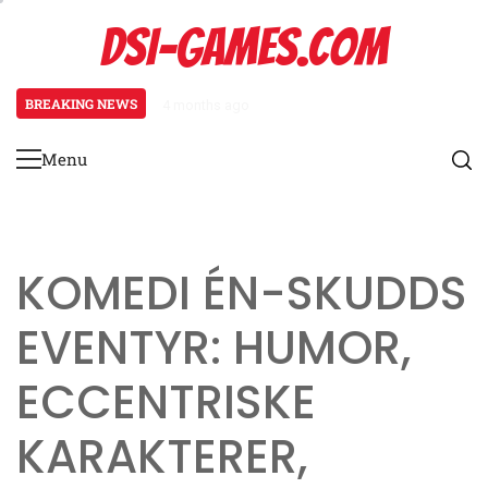
Skip
DSI-GAMES.COM
to
content
BREAKING NEWS
4 months ago
Ranger Karakterark: Sporingsevne
Menu
Primary
Menu
KOMEDI ÉN-SKUDDS
EVENTYR: HUMOR,
ECCENTRISKE
KARAKTERER,