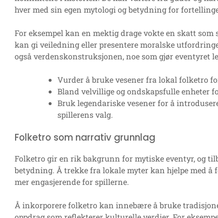
hver med sin egen mytologi og betydning for fortelling
For eksempel kan en mektig drage vokte en skatt som
kan gi veiledning eller presentere moralske utfordringe
også verdenskonstruksjonen, noe som gjør eventyret l
Vurder å bruke vesener fra lokal folketro fo
Bland velvillige og ondskapsfulle enheter 
Bruk legendariske vesener for å introduse
spillerens valg.
Folketro som narrativ grunnlag
Folketro gir en rik bakgrunn for mytiske eventyr, og til
betydning. Å trekke fra lokale myter kan hjelpe med å f
mer engasjerende for spillerne.
Å inkorporere folketro kan innebære å bruke tradisjonel
oppdrag som reflekterer kulturelle verdier. For eksempe