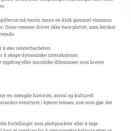
en.
 spillerne må hente, mens en klok gammel vismann
r. Disse vesener driver ikke bare plottet, men beriker
evende.
r å øke relaterbarheten.
for å skape dynamiske interaksjoner.
re oppdrag eller moralske dilemmaer som krever
byr en mengde historier, moral og kulturell
orankre eventyret i kjente temaer, noe som gjør det
le fortellinger som plottpunkter eller å lage
l kan et oppdrag for å gjenopprette balanse etter at