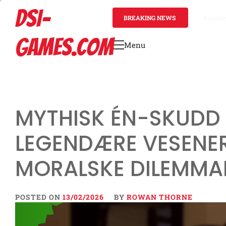
Skip
DSI-
to
BREAKING NEWS
4 mont
content
GAMES.COM
Menu
Primary
Menu
MYTHISK ÉN-SKUDD 
LEGENDÆRE VESENER
MORALSKE DILEMMA
POSTED ON
13/02/2026
BY
ROWAN THORNE