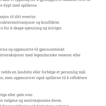
e dypt med spillerne.
jon til ditt eventyr.
araktermotivasjoner og konflikter.
ro for å skape spenning og intriger.
lerne og oppmuntre til gjennomtenkt
 interaksjoner med legendariske vesener eller
redde en landsby eller forfølge et personlig mål.
n, men oppmuntrer også spillerne til å reflektere
ge eller gale svar.
om valgene og motivasjonene deres.
delig innvirkning på historiens retning.