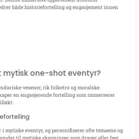
edrer både historiefortelling og engasjement innen
et mytisk one-shot eventyr?
endariske vesener, rik folketro og moralske
kaper en engasjerende fortelling som immerserer
lløkt.
efortelling
i mytiske eventyr, og personifiserer ofte temaene og
vguder til mytiske skapninger som drager eller feer,