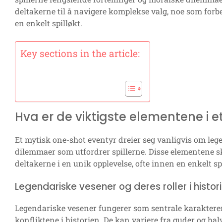
deltakerne til å navigere komplekse valg, noe som forb
en enkelt spilløkt.
Key sections in the article:
Hva er de viktigste elementene i 
Et mytisk one-shot eventyr dreier seg vanligvis om leg
dilemmaer som utfordrer spillerne. Disse elementene s
deltakerne i en unik opplevelse, ofte innen en enkelt spi
Legendariske vesener og deres roller i histori
Legendariske vesener fungerer som sentrale karakterer 
konfliktene i historien. De kan variere fra guder og hal