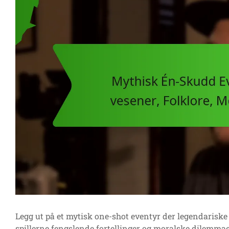
Legg ut på et mytisk one-shot eventyr der legendariske
spillerne fengslende fortellinger og moralske dilemma