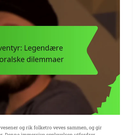
 vesener og rik folketro veves sammen, og gir
er. Denne immersive opplevelsen utfordrer