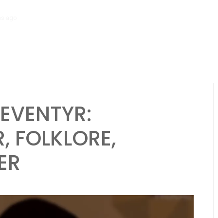
hs ago
Ranger Karakterark: Sporingsevner, Overlevelse i villmarken, Dy
EVENTYR:
, FOLKLORE,
ER