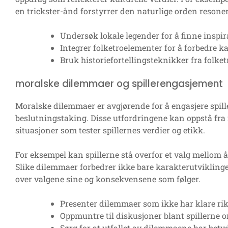
en trickster-ånd forstyrrer den naturlige orden resoner
Undersøk lokale legender for å finne inspiras
Integrer folketroelementer for å forbedre k
Bruk historiefortellingsteknikker fra folket
moralske dilemmaer og spillerengasjement
Moralske dilemmaer er avgjørende for å engasjere spil
beslutningstaking. Disse utfordringene kan oppstå fra
situasjoner som tester spillernes verdier og etikk.
For eksempel kan spillerne stå overfor et valg mellom å 
Slike dilemmaer forbedrer ikke bare karakterutviklinge
over valgene sine og konsekvensene som følger.
Presenter dilemmaer som ikke har klare rikti
Oppmuntre til diskusjoner blant spillerne 
Sørg for at utfallet av dilemmaene har bety