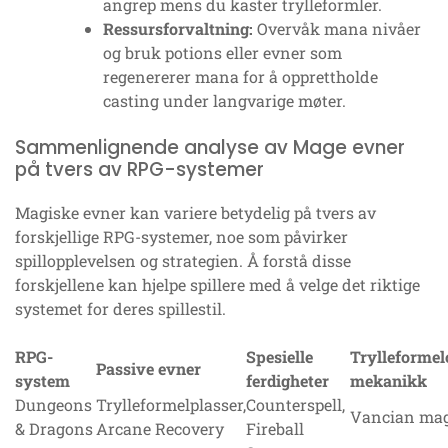
angrep mens du kaster trylleformler.
Ressursforvaltning:
Overvåk mana nivåer
og bruk potions eller evner som
regenererer mana for å opprettholde
casting under langvarige møter.
Sammenlignende analyse av Mage evner
på tvers av RPG-systemer
Magiske evner kan variere betydelig på tvers av
forskjellige RPG-systemer, noe som påvirker
spillopplevelsen og strategien. Å forstå disse
forskjellene kan hjelpe spillere med å velge det riktige
systemet for deres spillestil.
RPG-
Spesielle
Trylleformel
Passive evner
system
ferdigheter
mekanikk
Dungeons
Trylleformelplasser,
Counterspell,
Vancian mag
& Dragons
Arcane Recovery
Fireball