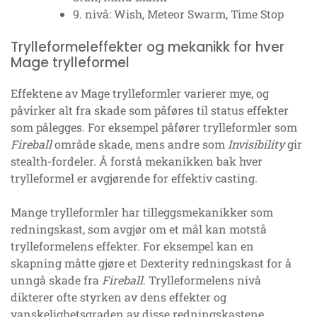
9. nivå: Wish, Meteor Swarm, Time Stop
Trylleformeleffekter og mekanikk for hver
Mage trylleformel
Effektene av Mage trylleformler varierer mye, og
påvirker alt fra skade som påføres til status effekter
som pålegges. For eksempel påfører trylleformler som
Fireball
område skade, mens andre som
Invisibility
gir
stealth-fordeler. Å forstå mekanikken bak hver
trylleformel er avgjørende for effektiv casting.
Mange trylleformler har tilleggsmekanikker som
redningskast, som avgjør om et mål kan motstå
trylleformelens effekter. For eksempel kan en
skapning måtte gjøre et Dexterity redningskast for å
unngå skade fra
Fireball
. Trylleformelens nivå
dikterer ofte styrken av dens effekter og
vanskelighetsgraden av disse redningskastene.