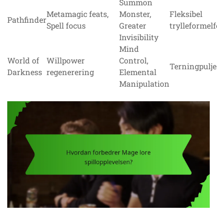
Summon
Metamagic feats,
Monster,
Fleksibel
Pathfinder
Spell focus
Greater
trylleformel
Invisibility
Mind
World of
Willpower
Control,
Terningpulj
Darkness
regenerering
Elemental
Manipulation