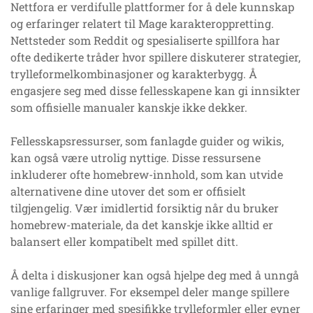
Nettfora er verdifulle plattformer for å dele kunnskap
og erfaringer relatert til Mage karakteroppretting.
Nettsteder som Reddit og spesialiserte spillfora har
ofte dedikerte tråder hvor spillere diskuterer strategier,
trylleformelkombinasjoner og karakterbygg. Å
engasjere seg med disse fellesskapene kan gi innsikter
som offisielle manualer kanskje ikke dekker.
Fellesskapsressurser, som fanlagde guider og wikis,
kan også være utrolig nyttige. Disse ressursene
inkluderer ofte homebrew-innhold, som kan utvide
alternativene dine utover det som er offisielt
tilgjengelig. Vær imidlertid forsiktig når du bruker
homebrew-materiale, da det kanskje ikke alltid er
balansert eller kompatibelt med spillet ditt.
Å delta i diskusjoner kan også hjelpe deg med å unngå
vanlige fallgruver. For eksempel deler mange spillere
sine erfaringer med spesifikke trylleformler eller evner