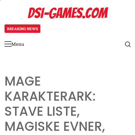
Skip
DSI-GAMES.COM
to
content
BREAKING NEWS
4 months ago
Ranger Karakterark: Sporingsevne
Menu
Primary
Menu
MAGE
KARAKTERARK:
STAVE LISTE,
MAGISKE EVNER,