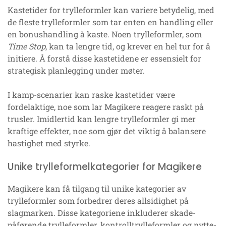
Kastetider for trylleformler kan variere betydelig, med
de fleste trylleformler som tar enten en handling eller
en bonushandling å kaste. Noen trylleformler, som
Time Stop
, kan ta lengre tid, og krever en hel tur for å
initiere. Å forstå disse kastetidene er essensielt for
strategisk planlegging under møter.
I kamp-scenarier kan raske kastetider være
fordelaktige, noe som lar Magikere reagere raskt på
trusler. Imidlertid kan lengre trylleformler gi mer
kraftige effekter, noe som gjør det viktig å balansere
hastighet med styrke.
Unike trylleformelkategorier for Magikere
Magikere kan få tilgang til unike kategorier av
trylleformler som forbedrer deres allsidighet på
slagmarken. Disse kategoriene inkluderer skade-
påførende trylleformler, kontrolltrylleformler og nytte-